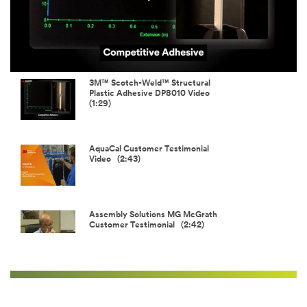
Play
Video
3M™ Scotch-Weld™ Structural
Plastic Adhesive DP8010 Video
(1:29)
AquaCal Customer Testimonial
Video (2:43)
Assembly Solutions MG McGrath
Customer Testimonial (2:42)