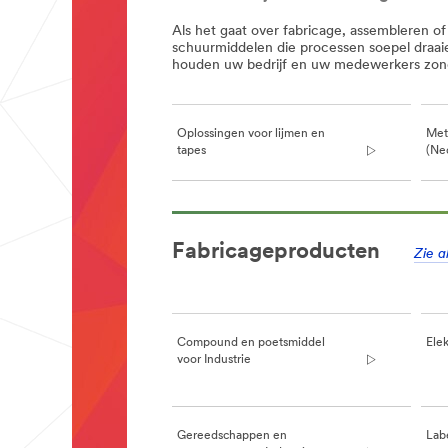
Als het gaat over fabricage, assembleren of
schuurmiddelen die processen soepel draaie
houden uw bedrijf en uw medewerkers zon
Oplossingen voor lijmen en
Met
tapes
(Ne
**Site
area
Fabricageproducten
**
Zie a
BondingAndAssembly
***
url**
/3M/nl_BE/bonding-
Compound en poetsmiddel
Elek
and-
voor Industrie
assembly-
bnl/
**Site
area
**
Gereedschappen en
Labe