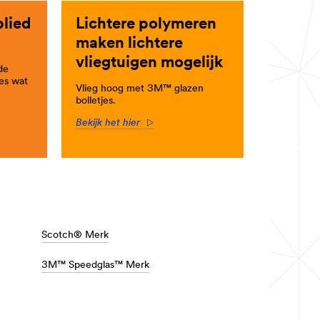
lied
Lichtere polymeren
maken lichtere
vliegtuigen mogelijk
de
les wat
Vlieg hoog met 3M™ glazen
bolletjes.
Bekijk het hier
Arrow
Scotch® Merk
3M™ Speedglas™ Merk