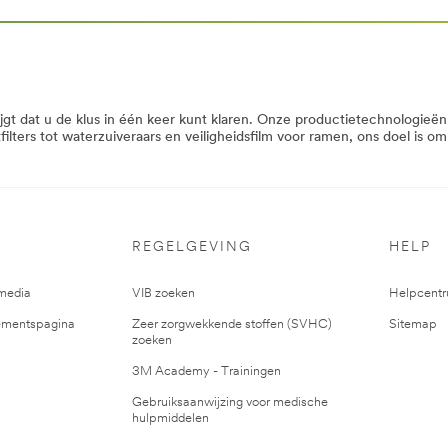
jgt dat u de klus in één keer kunt klaren. Onze productietechnologie
filters tot waterzuiveraars en veiligheidsfilm voor ramen, ons doel is o
REGELGEVING
HELP
media
VIB zoeken
Helpcent
mentspagina
Zeer zorgwekkende stoffen (SVHC)
Sitemap
zoeken
3M Academy - Trainingen
strie/
Gebruiksaanwijzing voor medische
hulpmiddelen