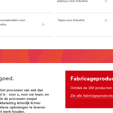
plamuur voor Industrie
talworking-
uurmaterialen voor
Tapes voor Industrie
strie
 goed.
Fabricageprodu
Ontdek de 3M-producten di
 het processen van wat dan
l is - voor u, voor uw team, en
Zie alle fabricageproduct
die de processen soepel
elasting letterlijk lichter
tieve oplossingen te leveren
et werk houden.