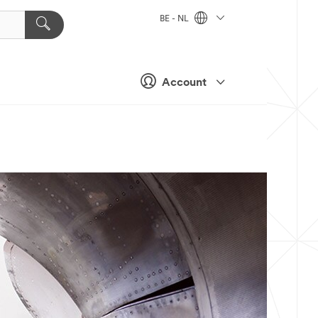
BE - NL
Account