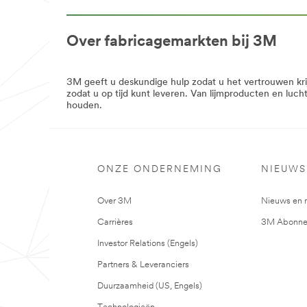
***
url**
/3M/nl_BE/p/c/folies/i/industrie/
Over fabricagemarkten bij 3M
**Site
area
**
Facilitair
3M geeft u deskundige hulp zodat u het vertrouwen kri
onderhoud
zodat u op tijd kunt leveren. Van lijmproducten en lucht
en
houden.
reiniging
***
url**
/3M/nl_BE/p/c/persoonlijke-
ONZE ONDERNEMING
NIEUWS
beschermingsmiddelen/i/industrie/
**Site
area
Over 3M
Nieuws en 
**
Filtratie
Carrières
3M Abonne
produkten
***
Investor Relations (Engels)
url**
Partners & Leveranciers
/3M/nl_BE/p/c/reinigingsproducten/i/indu
**Site
Duurzaamheid (US, Engels)
area
**