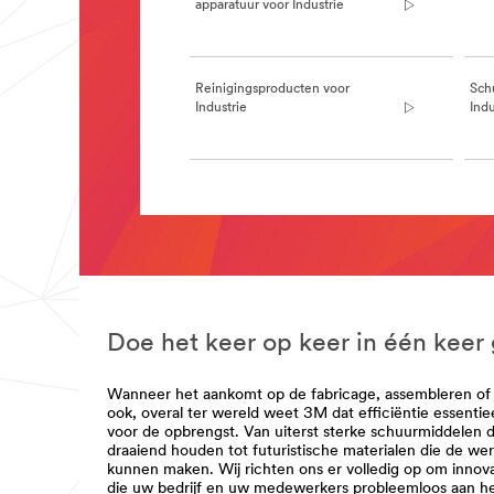
MetalWorking
apparatuur voor Industrie
***
url**
https://www.3mnederland.nl/3M/nl_NL/me
bnl/
Reinigingsproducten voor
Sch
**Site
Industrie
Indu
area
**
PackagingSolutions
***
url**
**Site
area
/3M/nl_BE/p/c/i/industrie/transport-
**
levering/
Mfg-
Abrasives
***
url**
Doe het keer op keer in één keer
/3M/nl_BE/p/c/compound-
en-
poetsmiddel/i/industrie/
Wanneer het aankomt op de fabricage, assembleren of
**Site
ook, overal ter wereld weet 3M dat efficiëntie essentiee
area
voor de opbrengst. Van uiterst sterke schuurmiddelen 
**
draaiend houden tot futuristische materialen die de werkb
Aftermarket
kunnen maken. Wij richten ons er volledig op om innova
Automotive
die uw bedrijf en uw medewerkers probleemloos aan h
***