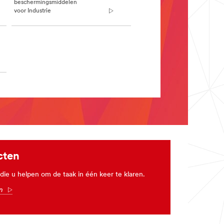
beschermingsmiddelen
voor Industrie
cten
e u helpen om de taak in één keer te klaren.
en
Arrow