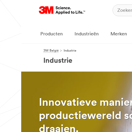
Producten
Industrieën
Merken
3M België
Industrie
Industrie
Innovatieve manie
productiewereld so
draaien.