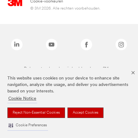
Cookie-voorkeuren
© 3M 2026. Alle rechten voorbehouden.
De bovenstaande merken zijn handelsmerken van 3M.we
This website uses cookies on your device to enhance site
navigation, analyze site usage, and deliver you advertisements
based on your interests.
Cookie Notice
Reject Non-Essential Cookies
Accept Cookies
Cookie Preferences