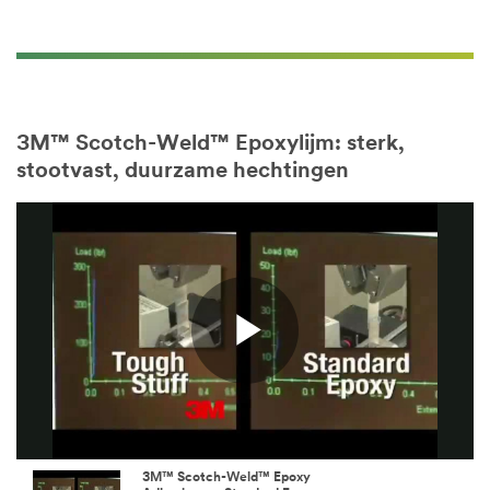
3M™ Scotch-Weld™ Epoxylijm: sterk,
stootvast, duurzame hechtingen
Play
3M™ Scotch-Weld™ Epoxy