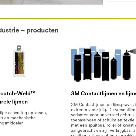
dustrie – producten
cotch-Weld™
3M Contactlijmen en lijm
rele lijmen
3M Contactlijmen en lijmsprays zi
extreem veelzijdig. De verschille
ige aanvulling op lassen,
varianten voor universeel gebruik
els en mechanische
toepassingen of schuim en textie
ingsmiddelen
met een spuitbus, roller of kwast
aangebracht en zijn verkrijgbaar a
spuitbus, cilinder of bulkverpakkin