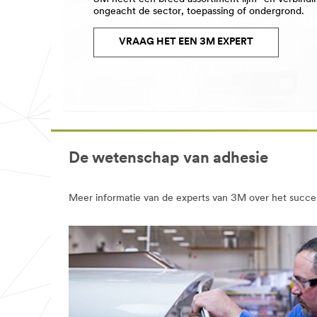
Zakelijk e-
ongeacht de sector, toepassing of ondergrond.
mailadres
VRAAG HET EEN 3M EXPERT
Aanhef
Maak uw keuze
Voornaam
De wetenschap van adhesie
Achternaam
Meer informatie van de experts van 3M over het succes
Functie
-- Kies --
Branche
-- Kies --