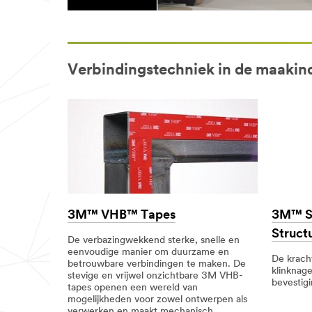
Verbindingstechniek in de maakin
3M™ VHB™ Tapes
3M™ S
Structu
De verbazingwekkend sterke, snelle en
eenvoudige manier om duurzame en
De kracht
betrouwbare verbindingen te maken. De
klinknag
stevige en vrijwel onzichtbare 3M VHB-
bevestig
tapes openen een wereld van
mogelijkheden voor zowel ontwerpen als
verwerken en maakt mechanisch