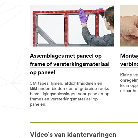
Hoe kan 3M
Expert u
ondersteunen?
Geef wat details over
uw toepassing, het
eindproduct en of u
al ervaring hebt met
verbinden en
beschrijf uw
Assemblages met paneel op
Montag
uitdaging. Dit helpt
ons om u in contact
frame of versterkingsmateriaal
verbin
te brengen met de
op paneel
juiste 3M Expert.
Kleine ve
onregelm
3M tapes, lijmen, afdichtmiddelen en
klein opp
klikbanden bieden een uitgebreide reeks
elkaar h
bevestigingsoplossingen voor panelen op
frames en versterkingsmateriaal op
panelen.
Land
Video's van klantervaringen
België