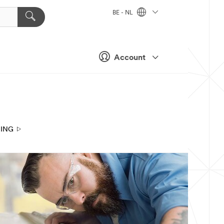
BE - NL
Account
ING