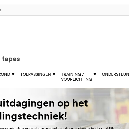
 tapes
ROND
TOEPASSINGEN
TRAINING /
ONDERSTEUN
VOORLICHTING
uitdagingen op het
dingstechniek!
ngsproducten voor al uw assemblagetoepassingen in de praktijk,