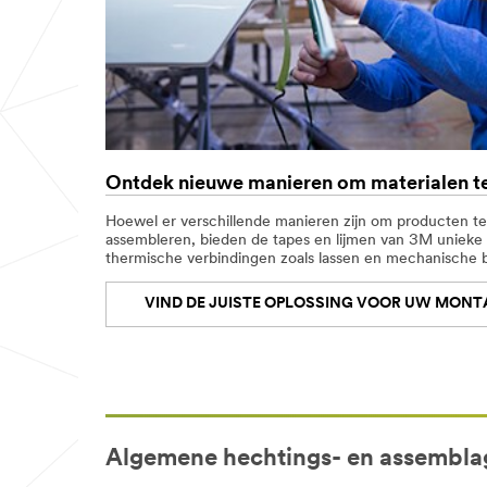
Aantal
medewerkers
-- Kies --
Bedrijfsnaam
Ontdek nieuwe manieren om materialen t
Postcode
Hoewel er verschillende manieren zijn om producten t
assembleren, bieden de tapes en lijmen van 3M unieke v
thermische verbindingen zoals lassen en mechanische 
Zakelijk
VIND DE JUISTE OPLOSSING VOOR UW MON
telefoonnummer
Doel van de
toepassing
-- Kies --
Algemene hechtings- en assembla