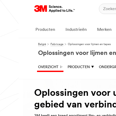
Dicht
Wanneer u dit
formulier indient, kan
u via e-
Producten
Industrieën
Merken
mail/telefonisch
gecontacteerd
worden door een 3M
België
Fabricage
Oplossingen voor lijmen en tapes
medewerker of door
één van onze
Oplossingen voor lijmen en
geauthoriseerde
zakelijke partners
waarmee wij uw
OVERZICHT
PRODUCTEN
ONDERG
gegevens mogelijk
delen in
overeenstemming
met het
privacybeleid
van 3M
.
Oplossingen voor 
Alle velden zijn
verplicht, tenzij
gebied van verbin
anders aangegeven.
3M heeft een breed assortiment lijm- en verbindi