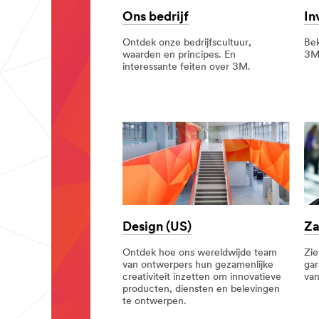
Ons bedrijf
In
Ontdek onze bedrijfscultuur,
Bek
waarden en principes. En
3M 
interessante feiten over 3M.
Design (US)
Za
Ontdek hoe ons wereldwijde team
Zi
van ontwerpers hun gezamenlijke
gar
creativiteit inzetten om innovatieve
van
producten, diensten en belevingen
te ontwerpen.