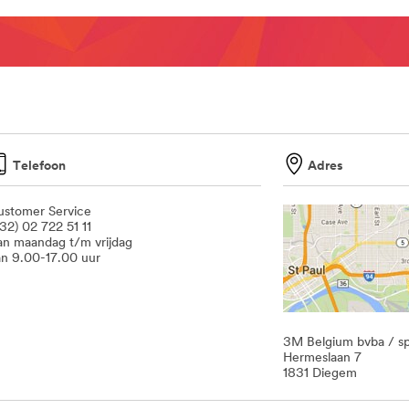
Telefoon
Adres
ustomer Service
+32) 02 722 51 11
an maandag t/m vrijdag
an 9.00-17.00 uur
3M Belgium bvba / sp
Hermeslaan 7
1831 Diegem