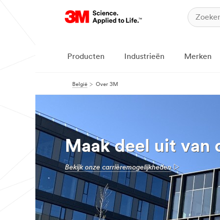
Producten
Industrieën
Merken
België
Over 3M
Maak deel uit van 
Bekijk onze carrièremogelijkheden