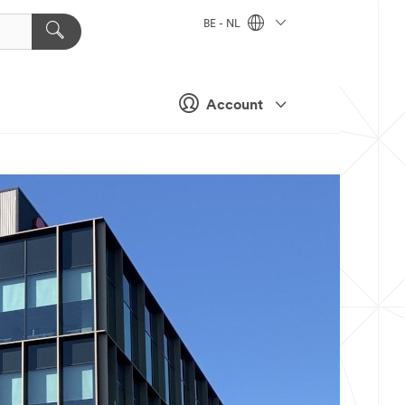
BE - NL
Account