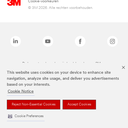
Cookie-voorkeuren
© 3M 2026. Alle rechten voorbehouden.
De bovenstaande merken zijn handelsmerken van 3M.we
This website uses cookies on your device to enhance site
navigation, analyze site usage, and deliver you advertisements
based on your interests.
Cookie Notice
Reject Non-Essential Cookies
Accept Cookies
Cookie Preferences