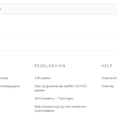
REGELGEVING
HELP
media
VIB zoeken
Helpcent
mentspagina
Zeer zorgwekkende stoffen (SVHC)
Sitemap
zoeken
3M Academy - Trainingen
Gebruiksaanwijzing voor medische
hulpmiddelen