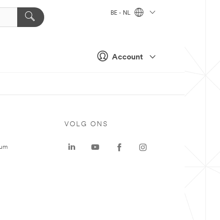
BE - NL
Account
VOLG ONS
rum