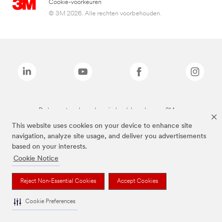
Cookie-voorkeuren
© 3M 2026. Alle rechten voorbehouden.
De bovenstaande merken zijn handelsmerken van 3M.we
This website uses cookies on your device to enhance site
navigation, analyze site usage, and deliver you advertisements
based on your interests.
Cookie Notice
Reject Non-Essential Cookies
Accept Cookies
Cookie Preferences