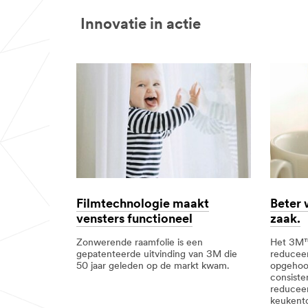
***
url**
Innovatie in actie
/3M/nl_BE/p/c/filtratie/i/commerciele-
oplossingen/
**Site
area
**
CommSolutions-
Labels
***
url**
/3M/nl_BE/p/c/labels/i/commerciele-
oplossingen/
**Site
area
**
CommSolutions-
Beter 
Filmtechnologie maakt
SignsDisplays
zaak.
vensters functioneel
***
url**
Het 3M™
Zonwerende raamfolie is een
reduceer
gepatenteerde uitvinding van 3M die
/3M/nl_BE/p/c/tapes/i/commerciele-
opgehoop
50 jaar geleden op de markt kwam.
oplossingen/
consiste
reducee
keukento