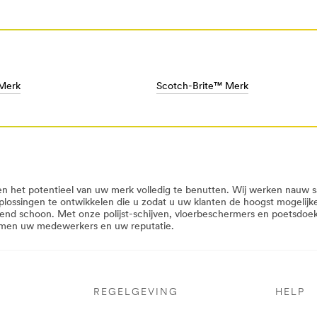
Merk
Scotch-Brite™ Merk
en het potentieel van uw merk volledig te benutten. Wij werken nauw
soplossingen te ontwikkelen die u zodat u uw klanten de hoogst mogelij
end schoon. Met onze polijst-schijven, vloerbeschermers en poetsdoek
ermen uw medewerkers en uw reputatie.
REGELGEVING
HELP