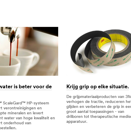
water is beter voor de
Krijg grip op elke situatie.
De grijpmateriaalproducten van 
verhogen de tractie, reduceren he
 ScaleGard™ HP-systeem
glijden en verbeteren de grip in ee
t verontreinigingen en
groot aantal toepassingen - van
te mineralen en levert
drilboren tot therapeutische medi
nt water van hoge kwaliteit en
apparatuur.
rt onderhoud van
estellen.