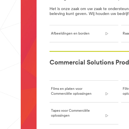
Het is onze zaak om uw zaak te ondersteune
beleving kunt geven. Wij houden uw bedrij
Afbeeldingen en borden
Raa
**Site
area
Commercial Solutions Prod
**
GraphicsandSignage
***
url**
/3M/nl_BE/graphics-
Films en platen voor
Fil
and-
Commerciële oplossingen
opl
signage-
nl-
be/
**Site
Tapes voor Commerciële
area
oplossingen
**
Window