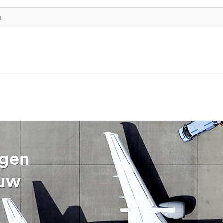
ngen
 uw