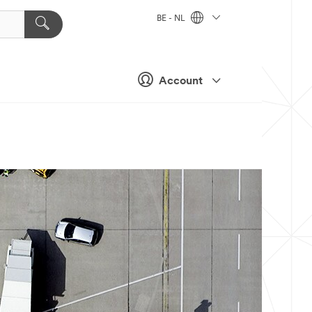
BE - NL
Account