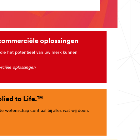
commerciële oplossingen
ie het potentieel van uw merk kunnen
rciële oplossingen
lied to Life.™
de wetenschap centraal bij alles wat wij doen.