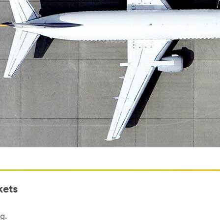
kets
g.