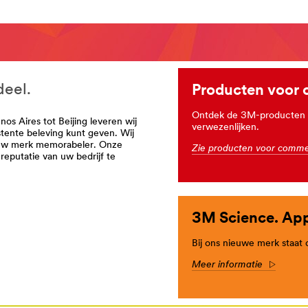
deel.
Producten voor 
Ontdek de 3M-producten d
s Aires tot Beijing leveren wij
verwezenlijken.
stente beleving kunt geven. Wij
 uw merk memorabeler. Onze
Zie producten voor comme
eputatie van uw bedrijf te
merciele-
3M Science. App
Bij ons nieuwe merk staat 
Meer informatie