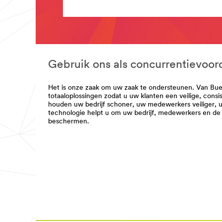
Films
***
**Site
url**
area
**
/3M/nl_BE/window-
CommSolutions-
films-
Abrasives
benl/
***
**Site
url**
Gebruik ons als concurrentievoor
area
**
/3M/nl_BE/p/c/folies/i/commerciele-
FacilitySafety
oplossingen/
Het is onze zaak om uw zaak te ondersteunen. Van Bueno
***
**Site
totaaloplossingen zodat u uw klanten een veilige, consi
url**
area
houden uw bedrijf schoner, uw medewerkers veiliger,
**
/3M/nl_BE/facility-
technologie helpt u om uw bedrijf, medewerkers en de r
CommSolutions-
safety-
beschermen.
CleaningProducts
bnl/
***
url**
/3M/nl_BE/p/c/reinigingsproducten/i/com
oplossingen/
**Site
area
**
Comm-
Solutions-
Filtration