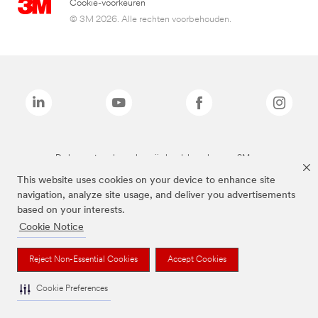
Cookie-voorkeuren
© 3M 2026. Alle rechten voorbehouden.
De bovenstaande merken zijn handelsmerken van 3M.we
This website uses cookies on your device to enhance site
navigation, analyze site usage, and deliver you advertisements
based on your interests.
Cookie Notice
Reject Non-Essential Cookies
Accept Cookies
Cookie Preferences