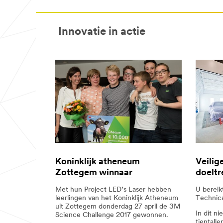
https://www.nexcare.3mbelgie.be/3M/nl_
area
eu/
**
**Site
Consumer-
area
HomeOfficeSchoolSupplies
Innovatie in actie
**
***
Ontdek
url**
onze
https://www.3mnederland.nl/3M/nl_NL/
EHBO
base-
tips
bnl/all-
***
3m-
url**
products/~/Alle-
https://www.nexcare.3mbelgie.be/3M/nl_
3M-
eu/
Producten/?
**Site
N=5002385+8709316+8710083+8711017&
area
**Site
**
area
Car
**
Personalisation
Consumer-
***
PersonalHealthCare
Koninklijk atheneum
Veilige
url**
***
Zottegem winnaar
doeltr
url**
/3M/nl_BE/autopersonalisatie-
nlbe/
Met hun Project LED’s Laser hebben
U bereik
http://solutions.3mnederland.nl/wps/por
**Site
leerlingen van het Koninklijk Atheneum
Technica
area
uit Zottegem donderdag 27 april de 3M
In dit n
**
Science Challenge 2017 gewonnen.
tientall