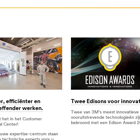
BE/nexcare-
company-
BE/nexcare-
rt=r3
r, efficiënter en
Twee Edisons voor innovat
effender werken.
Twee van 3M’s meest innovatieve
vooruitstrevende technologieën zij
t het in het Customer
tal/3M/nl_NL/NexcareGlobalEU/Nexcare/
bekroond met een Edison Award 2
l Center!
ieuwe expertise-centrum staan
en technische experts voor u