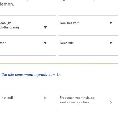
blemen.
oonlijke
Doe-het-zelf
ondheidszorg
toor
Decoratie
Zie alle consumentenproducten
-het-zelf
Producten voor thuis, op
kantoor en op school