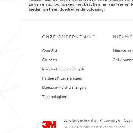
strak
zelven en schoonmaken, het beschermen van leer en tex
en
bieden met een doeltreffende oplossing.
ingetogen.
Tapes
te
over
in
elke
ONZE ONDERNEMING
NIEUWS
stijl.
Lees
meer
Over 3M
Nieuws en 
over
Carrières
3M Abonne
decoratie
ideeën
Investor Relations (Engels)
Zie
alle
Partners & Leveranciers
decoratieproducten
**Site
Duurzaamheid (US, Engels)
area
**
Technologieën
Consumer-
DIY
***
url**
Juridische informatie
|
Privacybeleid
|
Cooki
/3M/nl_BE/company-
base-
© 3M 2026. Alle rechten voorbehouden.
bnl/all-