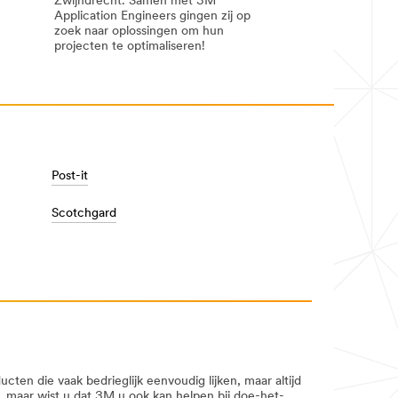
Zwijndrecht. Samen met 3M
Application Engineers gingen zij op
zoek naar oplossingen om hun
projecten te optimaliseren!
Innovatieve
Innovatieve
studententeams
studententeams
op
op
training
training
bij
bij
3M
3M
Post-it
Scotchgard
en die vaak bedrieglijk eenvoudig lijken, maar altijd
, maar wist u dat 3M u ook kan helpen bij doe-het-