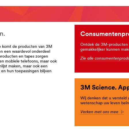
n.
Consumentenpr
tal/3M/nl_NL/EU-
Ontdek de 3M-producten di
Je komt de producten van 3M
gemakkelijker kunnen mak
ssen een waardevol onderdeel
mproducten en tapes zorgen
Zie alle consumentenpro
en mobiele telefoons, maar ook
nlijst maken, maar ook een
en hun toepassingen blijven
company-
3M Science. App
ro-
Wij denken dat u versteld
wetenschap uw leven beïn
Verken met ons mee
Ar
rt=r3