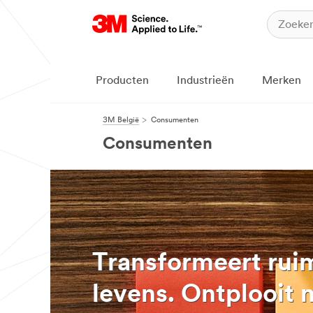
Producten
Industrieën
Merken
3M België
Consumenten
Consumenten
Transformeert ruim
levens. Ontplooit 