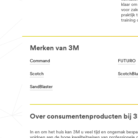
DecoratingOrganizing-
klaar om
CordOrganization
voor zak
***
praktijk
url**
training
**Site
area
**
Consumer-
Crafts
Merken van 3M
***
url**
/3M/nl_BE/company-
Command
FUTURO
base-
bnl/all-
Scotch
ScotchBl
3m-
products/?
SandBlaster
N=5002385+8709316+8709380+8711017+
Decoratie
Ga
je
voor
Over consumentenproducten bij 
glitter
en
glamour
In en om het huis kan 3M u veel tijd en ongemak bespar
of
voldoen aan de hoge kwaliteitseisen van professionele 