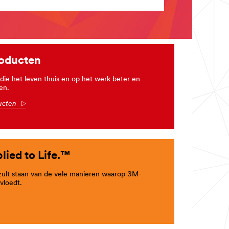
oducten
e het leven thuis en op het werk beter en
en.
ducten
Arrow
lied to Life.™
 zult staan van de vele manieren waarop 3M-
vloedt.
row