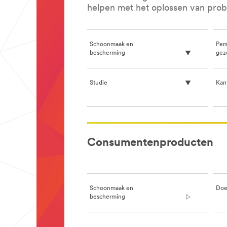
helpen met het oplossen van pro
Schoonmaak en
Pers
bescherming
gez
Studie
Kan
**Site
area
Consumentenproducten
**
DIY-
ProPaint
***
url**
Schoonmaak en
Doe
/3M/nl_BE/home-
bescherming
improvement-
eu/products-
for-
professionals/