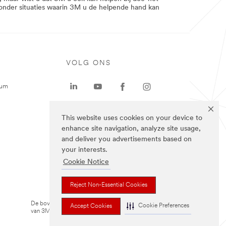
zonder situaties waarin 3M u de helpende hand kan
VOLG ONS
rum
This website uses cookies on your device to
enhance site navigation, analyze site usage,
and deliver you advertisements based on
your interests.
Cookie Notice
Reject Non-Essential Cookies
De bovenstaande merken zijn handelsmerken
Cookie Preferences
Accept Cookies
van 3M.