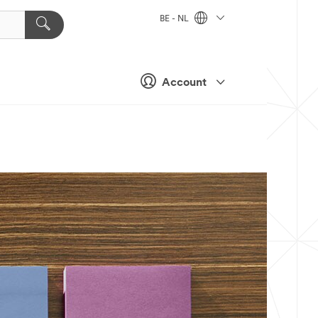
BE - NL
Account