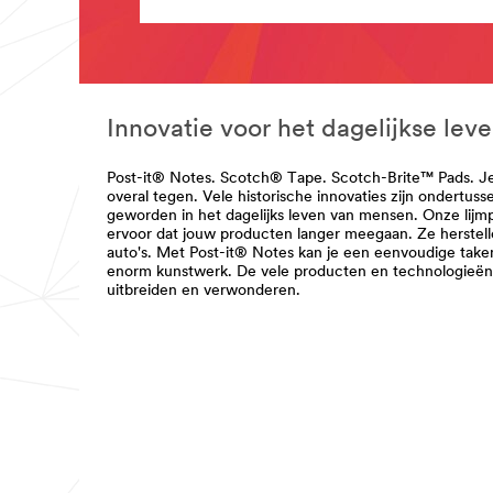
**Site
**Site
area
area
**
**
Consumer-
DecoratingOrganizing-
HomeCareCleaning
BathroomOrganization
***
***
url**
Innovatie voor het dagelijkse leve
url**
http://solutions.3mnederland.nl/wps/por
**Site
Scotchgard/Home/
area
Post-it® Notes. Scotch® Tape. Scotch-Brite™ Pads. 
**Site
**
overal tegen. Vele historische innovaties zijn ondertu
area
Personal-
geworden in het dagelijks leven van mensen. Onze lij
**
Health-
ervoor dat jouw producten langer meegaan. Ze herstell
Consumer-
Care-
auto's. Met Post-it® Notes kan je een eenvoudige take
HomeImprovement
BracesandWraps
enorm kunstwerk. De vele producten en technologieën 
***
***
uitbreiden en verwonderen.
url**
url**
https://www.3mnederland.nl/3M/nl_NL/
https://futuro.3mbelgie.be/3M/nl_BE/futu
base-
eu/
bnl/all-
**Site
3m-
area
products/~/Alle-
**
3M-
Huidverzorging
Producten/?
***
N=5002385+8709316+8710083+8711017&
url**
**Site