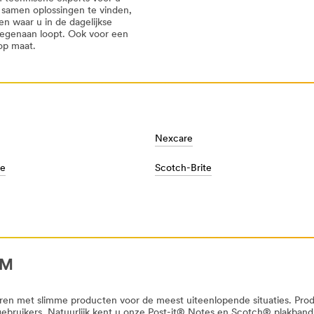
 samen oplossingen te vinden,
en waar u in de dagelijkse
 tegenaan loopt. Ook voor een
 op maat.
Nexcare
ue
Scotch-Brite
8711729&rt=r3
3M
en met slimme producten voor de meest uiteenlopende situaties. Product
gebruikers. Natuurlijk kent u onze Post-it® Notes en Scotch® plakband