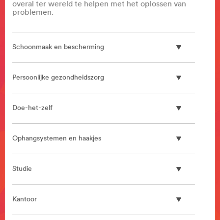
**Site
overal ter wereld te helpen met het oplossen van
problemen.
area
**
Architectural
Design
Schoonmaak en bescherming
***
url**
/3M/nl_BE/architectural-
Persoonlijke gezondheidszorg
design-
nl-
be/
Doe-het-zelf
**Site
area
**
Ophangsystemen en haakjes
HP-
Automotive-
CarPersonalisation
Studie
***
url**
Kantoor
/3M/nl_BE/autopersonalisatie-
nlbe/
**Site