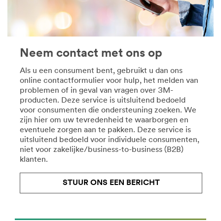
ElectricalConstruction
nlbe/
***
**Site
url**
area
**
/3M/nl_BE/elektrotechnisch-
DecoratingOrganizing-
onderhoud-
Neem contact met ons op
CordOrganization
en-
***
herstel-
Als u een consument bent, gebruikt u dan ons
url**
bnl/
online contactformulier voor hulp, het melden van
**Site
**Site
problemen of in geval van vragen over 3M-
area
area
producten. Deze service is uitsluitend bedoeld
**
**
voor consumenten die ondersteuning zoeken. We
HP-
Consumer-
zijn hier om uw tevredenheid te waarborgen en
Electronics-
Crafts
eventuele zorgen aan te pakken. Deze service is
ElectronicSemiConductorComponents
***
uitsluitend bedoeld voor individuele consumenten,
***
url**
niet voor zakelijke/business-to-business (B2B)
url**
/3M/nl_BE/company-
klanten.
base-
https://www.3m.co.uk/3M/en_GB/privacy-
bnl/all-
protection-
STUUR ONS EEN BERICHT
3m-
UK/
products/?
**Site
N=5002385+8709316+8709380+8711017+8711729&rt=r
area
Decoratie
**