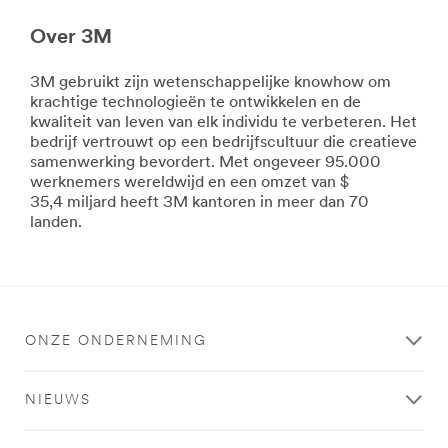
HP-
Ga
Over 3M
CommSolutions-
je
BuildingSecurityProducts
voor
***
glitter
3M gebruikt zijn wetenschappelijke knowhow om
url**
en
krachtige technologieën te ontwikkelen en de
glamour
kwaliteit van leven van elk individu te verbeteren. Het
/3M/nl_BE/p/c/filtratie/waterfiltratie/
of
bedrijf vertrouwt op een bedrijfscultuur die creatieve
**Site
strak
samenwerking bevordert. Met ongeveer 95.000
area
en
werknemers wereldwijd en een omzet van $
**
ingetogen.
35,4 miljard heeft 3M kantoren in meer dan 70
Voedselveiligheid
Tapes
landen.
***
te
url**
over
**Site
in
area
elke
**
stijl.
HP-
ONZE ONDERNEMING
Lees
CommSolutions-
meer
GraphicsSignage
over
***
NIEUWS
decoratie
url**
ideeën
Zie
/3M/nl_BE/graphics-