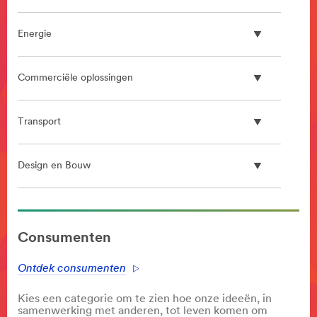
Energie
Commerciële oplossingen
Transport
Design en Bouw
**Site
area
Consumenten
**
Communicatie
Ontdek consumenten
infrastructuur
***
Kies een categorie om te zien hoe onze ideeën, in
url**
samenwerking met anderen, tot leven komen om