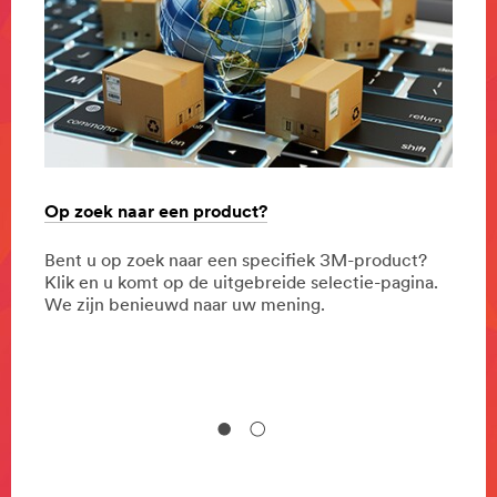
Op zoek naar een product?
Mond
stand
Bent u op zoek naar een specifiek 3M-product?
Het v
ijk.
Klik en u komt op de uitgebreide selectie-pagina.
steeg
We zijn benieuwd naar uw mening.
pande
of Sc
publi