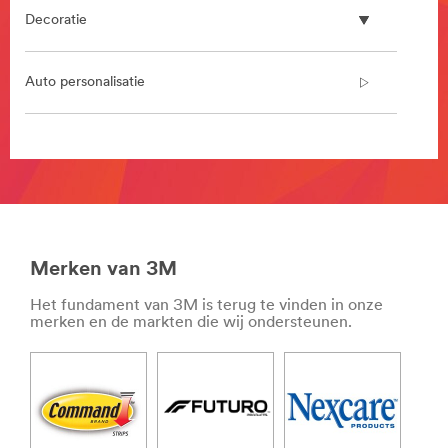
area
Decoratie
**
HP-
CommSolutions-
Auto personalisatie
BuildingMaintenanceRepairProducts
***
url**
**Site
/3M/nl_BE/facility-
area
safety-
**
bnl/
DIY-
**Site
ProPaint
area
***
Merken van 3M
**
url**
Valbeveiliging
/3M/nl_BE/home-
Het fundament van 3M is terug te vinden in onze
en
improvement-
merken en de markten die wij ondersteunen.
oplossingen
eu/products-
voor
for-
werken
professionals/
op
**Site
hoogte
area
***
**