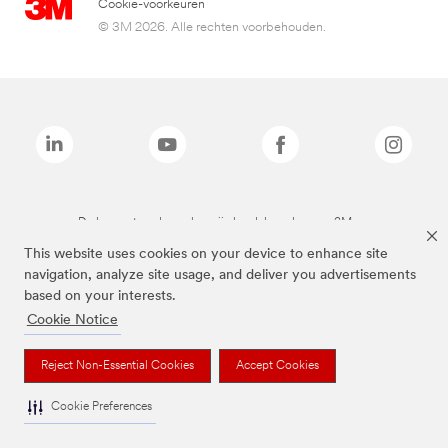
Cookie-voorkeuren
© 3M 2026. Alle rechten voorbehouden.
De bovenstaande merken zijn handelsmerken van 3M.we
This website uses cookies on your device to enhance site
navigation, analyze site usage, and deliver you advertisements
based on your interests.
Cookie Notice
Reject Non-Essential Cookies
Accept Cookies
Cookie Preferences