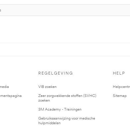
REGELGEVING
HELP
media
VIB zoeken
Helpcent
mentspagina
Zeer zorgwekkende stoffen (SVHC)
Sitemap
zoeken
3M Academy - Trainingen
Gebruiksaanwijzing voor medische
hulpmiddelen