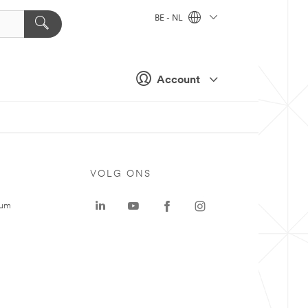
BE - NL
Account
VOLG ONS
rum