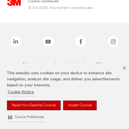
Cookie-voorkeuren
© 3M 2026. Alle rechten voorbehouden.
De bovenstaande merken zijn handelsmerken van 3M.we
This website uses cookies on your device to enhance site
navigation, analyze site usage, and deliver you advertisements
based on your interests.
Cookie Notice
Reject Non-Essential Cookies
Accept Cookies
Cookie Preferences