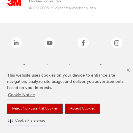
Cookie-voorkeuren
© 3M 2026. Alle rechten voorbehouden.
De bovenstaande merken zijn handelsmerken van 3M.we
This website uses cookies on your device to enhance site
navigation, analyze site usage, and deliver you advertisements
based on your interests.
Cookie Notice
Reject Non-Essential Cookies
Accept Cookies
Cookie Preferences