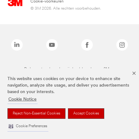
Cookie-voorkeuren
© 3M 2026. Alle rechten voorbehouden.
De bovenstaande merken zijn handelsmerken van 3M.we
This website uses cookies on your device to enhance site
navigation, analyze site usage, and deliver you advertisements
based on your interests.
Cookie Notice
Reject Non-Essential Cookies
Accept Cookies
Cookie Preferences