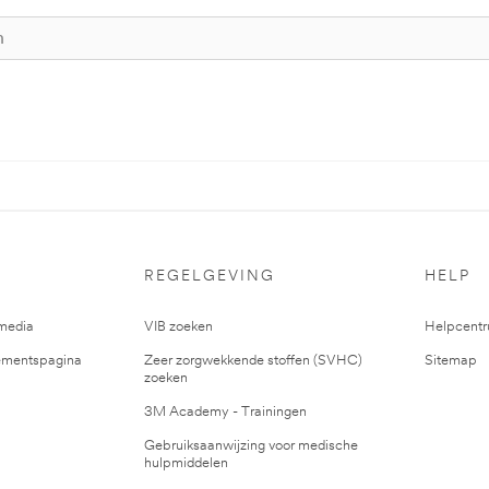
REGELGEVING
HELP
media
VIB zoeken
Helpcent
mentspagina
Zeer zorgwekkende stoffen (SVHC)
Sitemap
zoeken
3M Academy - Trainingen
Gebruiksaanwijzing voor medische
hulpmiddelen