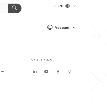
BE - NL
Account
VOLG ONS
rum