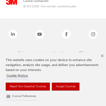
Cookie-voorkeuren
© 3M 2026. Alle rechten voorbehouden.
De bovenstaande merken zijn handelsmerken van 3M.we
This website uses cookies on your device to enhance site
navigation, analyze site usage, and deliver you advertisements
based on your interests.
Cookie Notice
Reject Non-Essential Cookies
Accept Cookies
Cookie Preferences