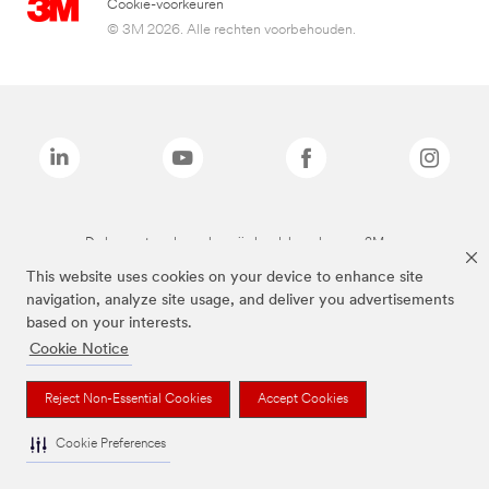
Cookie-voorkeuren
© 3M 2026. Alle rechten voorbehouden.
De bovenstaande merken zijn handelsmerken van 3M.we
This website uses cookies on your device to enhance site
navigation, analyze site usage, and deliver you advertisements
based on your interests.
Cookie Notice
Reject Non-Essential Cookies
Accept Cookies
Cookie Preferences