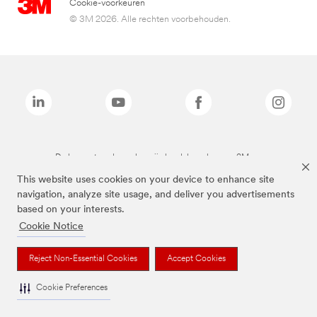
Cookie-voorkeuren
© 3M 2026. Alle rechten voorbehouden.
De bovenstaande merken zijn handelsmerken van 3M.we
This website uses cookies on your device to enhance site
navigation, analyze site usage, and deliver you advertisements
based on your interests.
Cookie Notice
Reject Non-Essential Cookies
Accept Cookies
Cookie Preferences