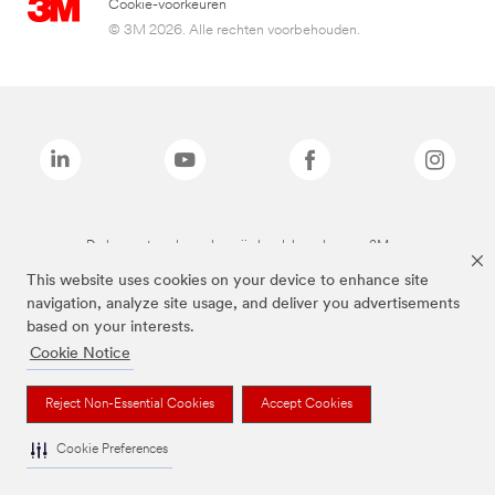
Cookie-voorkeuren
© 3M 2026. Alle rechten voorbehouden.
De bovenstaande merken zijn handelsmerken van 3M.we
This website uses cookies on your device to enhance site
navigation, analyze site usage, and deliver you advertisements
based on your interests.
Cookie Notice
Reject Non-Essential Cookies
Accept Cookies
Cookie Preferences