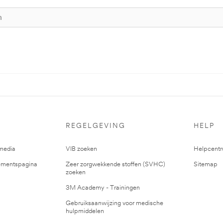
REGELGEVING
HELP
media
VIB zoeken
Helpcent
mentspagina
Zeer zorgwekkende stoffen (SVHC)
Sitemap
zoeken
3M Academy - Trainingen
Gebruiksaanwijzing voor medische
hulpmiddelen