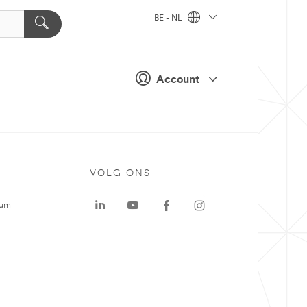
BE - NL
Account
VOLG ONS
rum