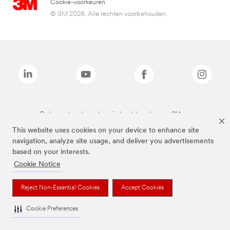
Cookie-voorkeuren
© 3M 2026. Alle rechten voorbehouden.
De bovenstaande merken zijn handelsmerken van 3M.we
This website uses cookies on your device to enhance site
navigation, analyze site usage, and deliver you advertisements
based on your interests.
Cookie Notice
Reject Non-Essential Cookies
Accept Cookies
Cookie Preferences