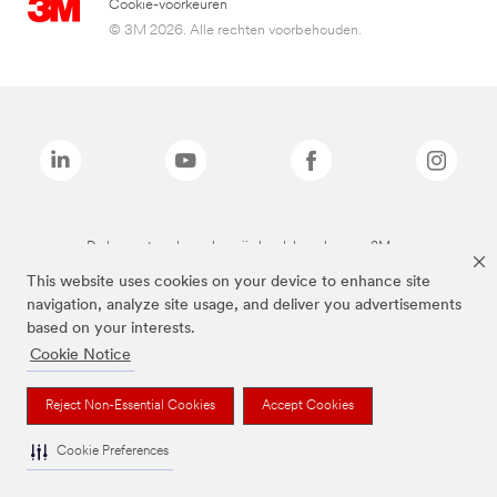
Cookie-voorkeuren
© 3M 2026. Alle rechten voorbehouden.
De bovenstaande merken zijn handelsmerken van 3M.we
This website uses cookies on your device to enhance site
navigation, analyze site usage, and deliver you advertisements
based on your interests.
Cookie Notice
Reject Non-Essential Cookies
Accept Cookies
Cookie Preferences