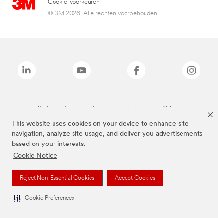
Cookie-voorkeuren
© 3M 2026. Alle rechten voorbehouden.
De bovenstaande merken zijn handelsmerken van 3M.we
This website uses cookies on your device to enhance site
navigation, analyze site usage, and deliver you advertisements
based on your interests.
Cookie Notice
Reject Non-Essential Cookies
Accept Cookies
Cookie Preferences