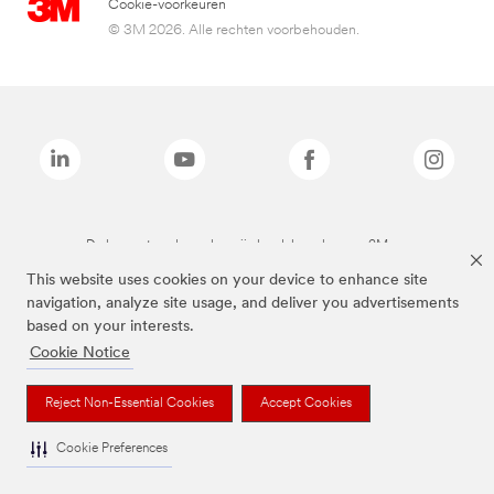
Cookie-voorkeuren
© 3M 2026. Alle rechten voorbehouden.
De bovenstaande merken zijn handelsmerken van 3M.we
This website uses cookies on your device to enhance site
navigation, analyze site usage, and deliver you advertisements
based on your interests.
Cookie Notice
Reject Non-Essential Cookies
Accept Cookies
Cookie Preferences