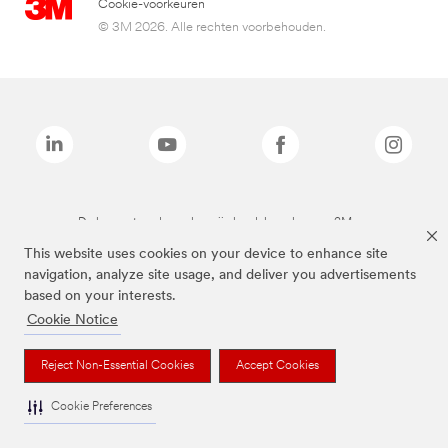
Cookie-voorkeuren
© 3M 2026. Alle rechten voorbehouden.
De bovenstaande merken zijn handelsmerken van 3M.we
This website uses cookies on your device to enhance site
navigation, analyze site usage, and deliver you advertisements
based on your interests.
Cookie Notice
Reject Non-Essential Cookies
Accept Cookies
Cookie Preferences