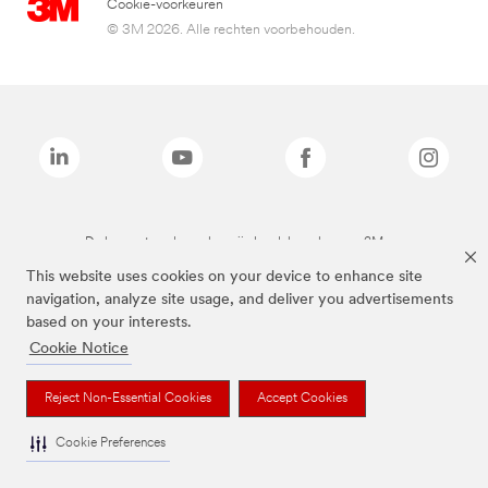
Cookie-voorkeuren
© 3M 2026. Alle rechten voorbehouden.
De bovenstaande merken zijn handelsmerken van 3M.we
This website uses cookies on your device to enhance site
navigation, analyze site usage, and deliver you advertisements
based on your interests.
Cookie Notice
Reject Non-Essential Cookies
Accept Cookies
Cookie Preferences