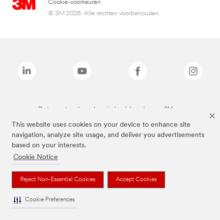
Cookie-voorkeuren
© 3M 2026. Alle rechten voorbehouden.
De bovenstaande merken zijn handelsmerken van 3M.we
This website uses cookies on your device to enhance site
navigation, analyze site usage, and deliver you advertisements
based on your interests.
Cookie Notice
Reject Non-Essential Cookies
Accept Cookies
Cookie Preferences