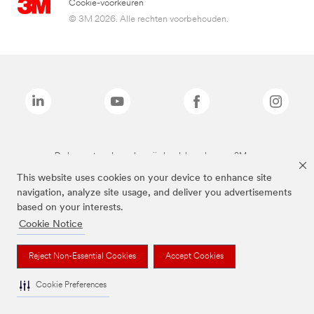
Cookie-voorkeuren
© 3M 2026. Alle rechten voorbehouden.
De bovenstaande merken zijn handelsmerken van 3M.we
This website uses cookies on your device to enhance site
navigation, analyze site usage, and deliver you advertisements
based on your interests.
Cookie Notice
Reject Non-Essential Cookies
Accept Cookies
Cookie Preferences