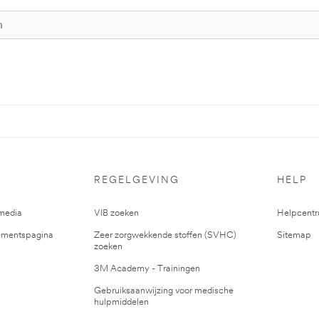
REGELGEVING
HELP
media
VIB zoeken
Helpcent
mentspagina
Zeer zorgwekkende stoffen (SVHC)
Sitemap
zoeken
3M Academy - Trainingen
Gebruiksaanwijzing voor medische
hulpmiddelen