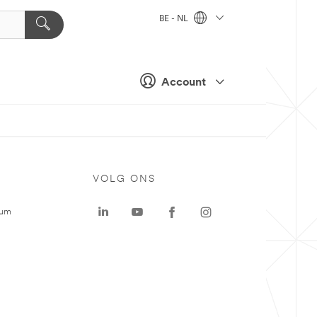
BE - NL
Account
VOLG ONS
rum