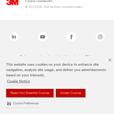
Cookie-voorkeuren
© 3M 2026. Alle rechten voorbehouden.
De bovenstaande merken zijn handelsmerken van 3M.we
This website uses cookies on your device to enhance site
navigation, analyze site usage, and deliver you advertisements
based on your interests.
Cookie Notice
Reject Non-Essential Cookies
Accept Cookies
Cookie Preferences