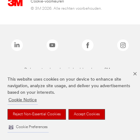
Cookie-voorkeuren
© 3M 2026. Alle rechten voorbehouden.
De bovenstaande merken zijn handelsmerken van 3M.we
This website uses cookies on your device to enhance site
navigation, analyze site usage, and deliver you advertisements
based on your interests.
Cookie Notice
Reject Non-Essential Cookies
Accept Cookies
Cookie Preferences