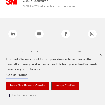
Cookie-voorkeuren
© 3M 2026. Alle rechten voorbehouden.
De bovenstaande merken zijn handelsmerken van 3M.we
This website uses cookies on your device to enhance site
navigation, analyze site usage, and deliver you advertisements
based on your interests.
Cookie Notice
Reject Non-Essential Cookies
Accept Cookies
Cookie Preferences