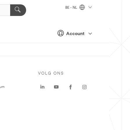
BE - NL
Account
VOLG ONS
rum