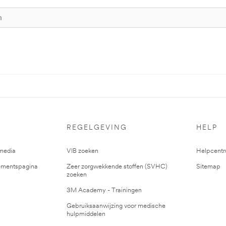
REGELGEVING
HELP
media
VIB zoeken
Helpcent
mentspagina
Zeer zorgwekkende stoffen (SVHC)
Sitemap
zoeken
3M Academy - Trainingen
Gebruiksaanwijzing voor medische
hulpmiddelen