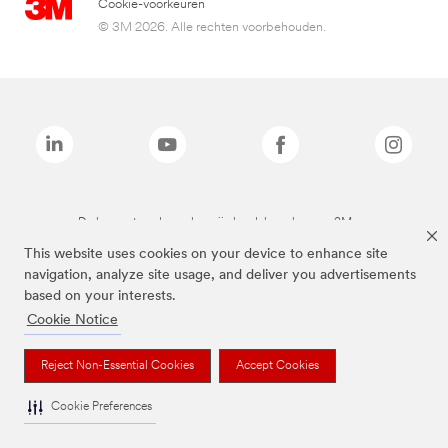
Cookie-voorkeuren
© 3M 2026. Alle rechten voorbehouden.
De bovenstaande merken zijn handelsmerken van 3M.we
This website uses cookies on your device to enhance site
navigation, analyze site usage, and deliver you advertisements
based on your interests.
Cookie Notice
Reject Non-Essential Cookies
Accept Cookies
Cookie Preferences