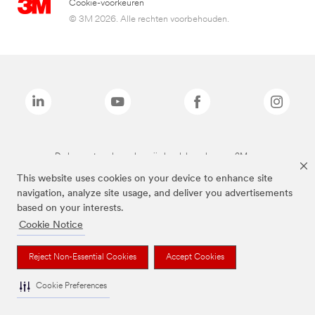
Cookie-voorkeuren
© 3M 2026. Alle rechten voorbehouden.
De bovenstaande merken zijn handelsmerken van 3M.we
This website uses cookies on your device to enhance site
navigation, analyze site usage, and deliver you advertisements
based on your interests.
Cookie Notice
Reject Non-Essential Cookies
Accept Cookies
Cookie Preferences