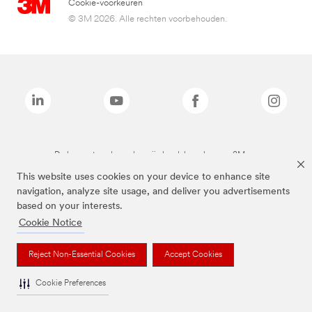
Cookie-voorkeuren
© 3M 2026. Alle rechten voorbehouden.
De bovenstaande merken zijn handelsmerken van 3M.we
This website uses cookies on your device to enhance site
navigation, analyze site usage, and deliver you advertisements
based on your interests.
Cookie Notice
Reject Non-Essential Cookies
Accept Cookies
Cookie Preferences