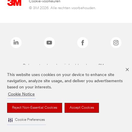
Cookie-voorkeuren
© 3M 2026. Alle rechten voorbehouden.
De bovenstaande merken zijn handelsmerken van 3M.we
This website uses cookies on your device to enhance site
navigation, analyze site usage, and deliver you advertisements
based on your interests.
Cookie Notice
Reject Non-Essential Cookies
Accept Cookies
Cookie Preferences