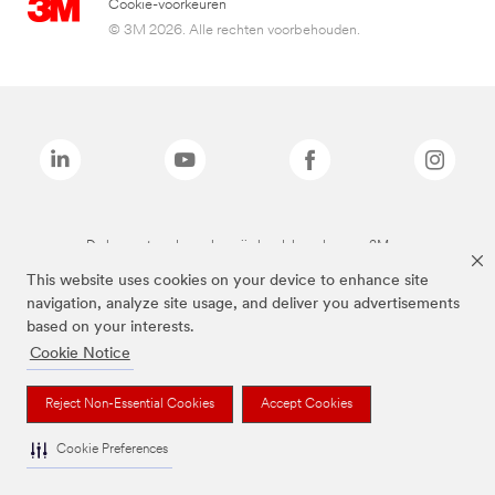
Cookie-voorkeuren
© 3M 2026. Alle rechten voorbehouden.
De bovenstaande merken zijn handelsmerken van 3M.we
This website uses cookies on your device to enhance site
navigation, analyze site usage, and deliver you advertisements
based on your interests.
Cookie Notice
Reject Non-Essential Cookies
Accept Cookies
Cookie Preferences