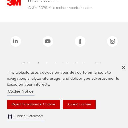
Cookie-voorkeuren
© 3M 2026. Alle rechten voorbehouden.
De bovenstaande merken zijn handelsmerken van 3M.we
This website uses cookies on your device to enhance site
navigation, analyze site usage, and deliver you advertisements
based on your interests.
Cookie Notice
Reject Non-Essential Cookies
Accept Cookies
Cookie Preferences