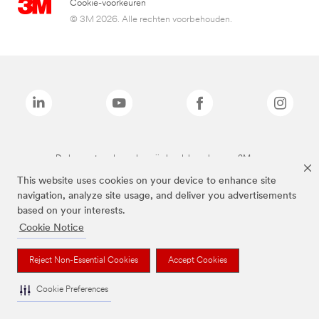
Cookie-voorkeuren
© 3M 2026. Alle rechten voorbehouden.
De bovenstaande merken zijn handelsmerken van 3M.we
This website uses cookies on your device to enhance site
navigation, analyze site usage, and deliver you advertisements
based on your interests.
Cookie Notice
Reject Non-Essential Cookies
Accept Cookies
Cookie Preferences