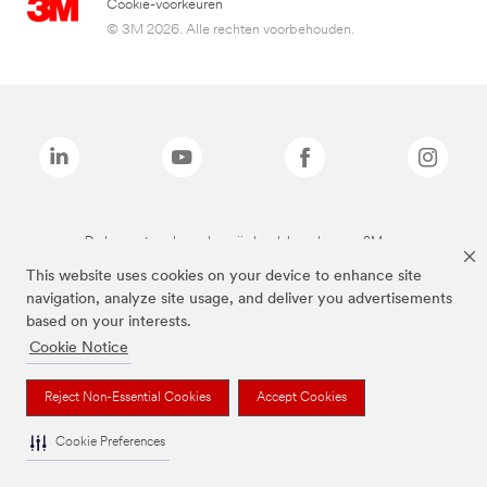
Cookie-voorkeuren
© 3M 2026. Alle rechten voorbehouden.
De bovenstaande merken zijn handelsmerken van 3M.we
This website uses cookies on your device to enhance site
navigation, analyze site usage, and deliver you advertisements
based on your interests.
Cookie Notice
Reject Non-Essential Cookies
Accept Cookies
Cookie Preferences