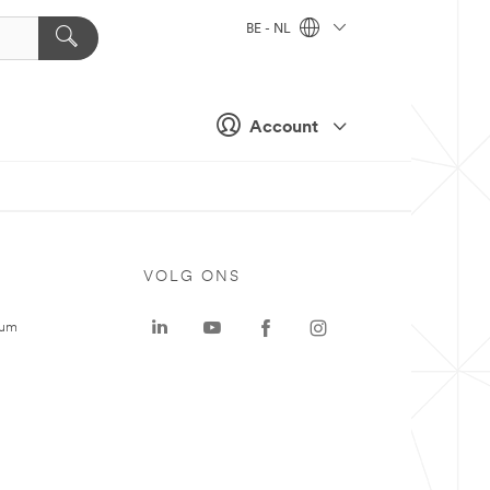
BE - NL
Account
VOLG ONS
rum