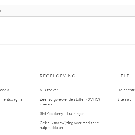
REGELGEVING
HELP
media
VIB zoeken
Helpcent
mentspagina
Zeer zorgwekkende stoffen (SVHC)
Sitemap
zoeken
3M Academy - Trainingen
Gebruiksaanwijzing voor medische
hulpmiddelen