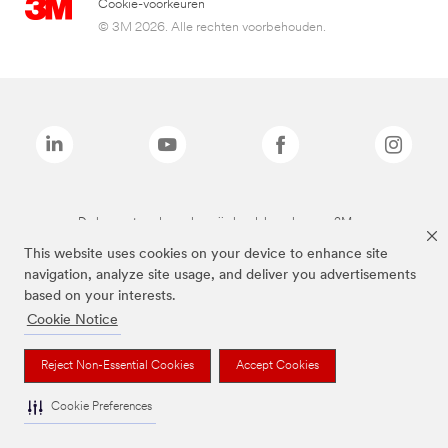
Cookie-voorkeuren
© 3M 2026. Alle rechten voorbehouden.
De bovenstaande merken zijn handelsmerken van 3M.we
This website uses cookies on your device to enhance site
navigation, analyze site usage, and deliver you advertisements
based on your interests.
Cookie Notice
Reject Non-Essential Cookies
Accept Cookies
Cookie Preferences