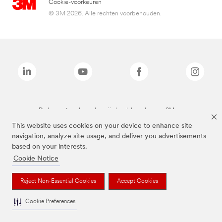
Cookie-voorkeuren
© 3M 2026. Alle rechten voorbehouden.
De bovenstaande merken zijn handelsmerken van 3M.we
This website uses cookies on your device to enhance site
navigation, analyze site usage, and deliver you advertisements
based on your interests.
Cookie Notice
Reject Non-Essential Cookies
Accept Cookies
Cookie Preferences