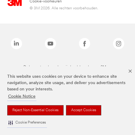
Cookie-voorkeuren
© 3M 2026. Alle rechten voorbehouden.
De bovenstaande merken zijn handelsmerken van 3M.we
This website uses cookies on your device to enhance site
navigation, analyze site usage, and deliver you advertisements
based on your interests.
Cookie Notice
Reject Non-Essential Cookies
Accept Cookies
Cookie Preferences