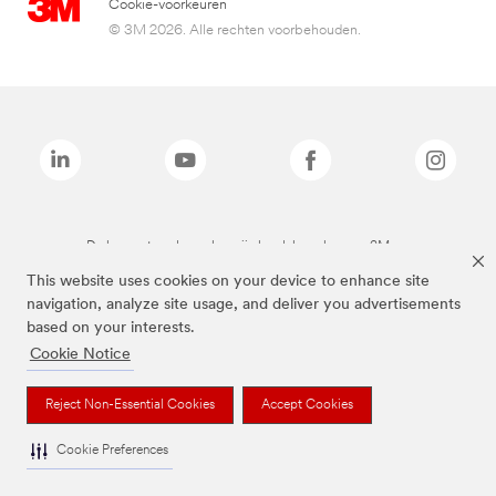
Cookie-voorkeuren
© 3M 2026. Alle rechten voorbehouden.
De bovenstaande merken zijn handelsmerken van 3M.we
This website uses cookies on your device to enhance site
navigation, analyze site usage, and deliver you advertisements
based on your interests.
Cookie Notice
Reject Non-Essential Cookies
Accept Cookies
Cookie Preferences